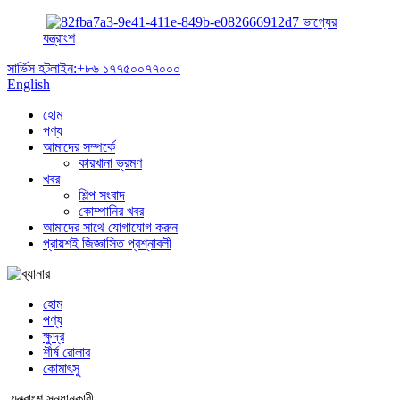
ভাগ্যের
যন্ত্রাংশ
সার্ভিস হটলাইন:
+৮৬ ১৭৭৫০০৭৭০০০
English
হোম
পণ্য
আমাদের সম্পর্কে
কারখানা ভ্রমণ
খবর
শিল্প সংবাদ
কোম্পানির খবর
আমাদের সাথে যোগাযোগ করুন
প্রায়শই জিজ্ঞাসিত প্রশ্নাবলী
হোম
পণ্য
ক্ষুদ্র
শীর্ষ রোলার
কোমাৎসু
যন্ত্রাংশ সন্ধানকারী