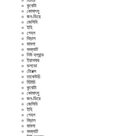
হিটাচি
কুবোটা
কোমাৎসু
জন-ডিরে
জেসিবি
ইহি
গেহল
বিড়াল
মামলা
ববক্যাট
নিউ হল্যান্ড
ইয়ানমার
ভলভো
টেরেক্স
তাকেউচি
হিটাচি
কুবোটা
কোমাৎসু
জন-ডিরে
জেসিবি
ইহি
গেহল
বিড়াল
মামলা
ববক্যাট