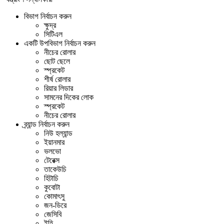
বিভাগ নির্বাচন করুন
ক্ষুদ্র
সিটিএল
একটি উপবিভাগ নির্বাচন করুন
নীচের রোলার
ছোট ছেলে
স্প্রকেট
শীর্ষ রোলার
রিয়ার লিডার
সামনের দিকের লোক
স্প্রকেট
নীচের রোলার
ব্র্যান্ড নির্বাচন করুন
নিউ হল্যান্ড
ইয়ানমার
ভলভো
টেরেক্স
তাকেউচি
হিটাচি
কুবোটা
কোমাৎসু
জন-ডিরে
জেসিবি
ইহি