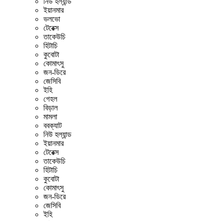
নিউ হল্যান্ড
ইয়ানমার
ভলভো
টেরেক্স
তাকেউচি
হিটাচি
কুবোটা
কোমাৎসু
জন-ডিরে
জেসিবি
ইহি
গেহল
বিড়াল
মামলা
ববক্যাট
নিউ হল্যান্ড
ইয়ানমার
টেরেক্স
তাকেউচি
হিটাচি
কুবোটা
কোমাৎসু
জন-ডিরে
জেসিবি
ইহি