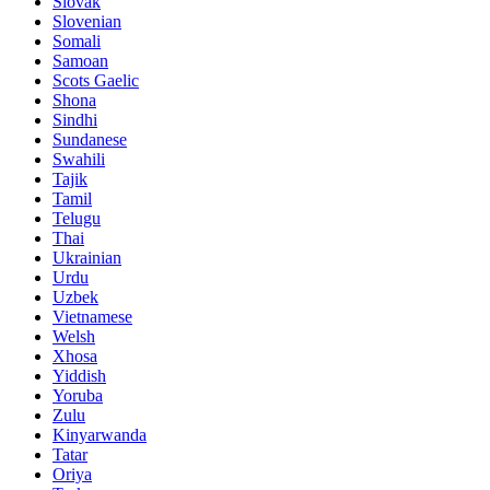
Slovak
Slovenian
Somali
Samoan
Scots Gaelic
Shona
Sindhi
Sundanese
Swahili
Tajik
Tamil
Telugu
Thai
Ukrainian
Urdu
Uzbek
Vietnamese
Welsh
Xhosa
Yiddish
Yoruba
Zulu
Kinyarwanda
Tatar
Oriya