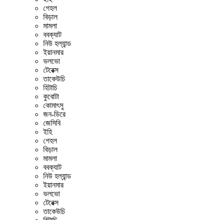
গেহল
বিড়াল
মামলা
ববক্যাট
নিউ হল্যান্ড
ইয়ানমার
ভলভো
টেরেক্স
তাকেউচি
হিটাচি
কুবোটা
কোমাৎসু
জন-ডিরে
জেসিবি
ইহি
গেহল
বিড়াল
মামলা
ববক্যাট
নিউ হল্যান্ড
ইয়ানমার
ভলভো
টেরেক্স
তাকেউচি