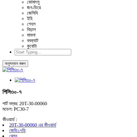
কোমাৎসু
জন-ডিরে
জেসিবি
ইহি
গেহল
বিড়াল
মামলা
ববক্যাট
কুবোটা
অনুসন্ধান করুন
পিসি৩০-৭
পার্ট নম্বর: 20T-30-00060
মডেল: PC30-7
কীওয়ার্ড :
20T-30-00060 এর কীওয়ার্ড
জেডি১৭ডি
বেলন