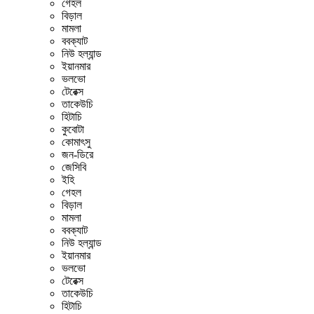
গেহল
বিড়াল
মামলা
ববক্যাট
নিউ হল্যান্ড
ইয়ানমার
ভলভো
টেরেক্স
তাকেউচি
হিটাচি
কুবোটা
কোমাৎসু
জন-ডিরে
জেসিবি
ইহি
গেহল
বিড়াল
মামলা
ববক্যাট
নিউ হল্যান্ড
ইয়ানমার
ভলভো
টেরেক্স
তাকেউচি
হিটাচি