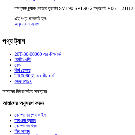
কমপ্যাক্ট ট্র্যাক লোডার কুবোটা SVL90 SVL90-2 স্প্রকেট V0611-21112
এই পণ্য মডেলটি হল:
অনুসন্ধান
আরও
পণ্য ট্যাগ
20T-30-00060 এর কীওয়ার্ড
জেডি১৭ডি
বেলন
শীর্ষ রোলার
TR006031 এর কীওয়ার্ড
জেডএক্স১৭
আমাদের নিউজলেটার সদস্যতা
আমাদের অনুসরণ করুন
কোম্পানির প্রোফাইল
কারখানা ভ্রমণ
কোম্পানির খবর
শিল্প সংবাদ