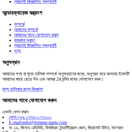
প্রায়শই জিজ্ঞাসিত প্রশ্নাবলী
আন্ডারক্যারেজ যন্ত্রাংশ
সম্পর্কে
আমাদের সম্পর্কে
আমাদের সাথে যোগাযোগ করুন
কারখানা ভ্রমণ
প্রায়শই জিজ্ঞাসিত প্রশ্নাবলী
পণ্য
অনুসন্ধান
আমাদের পণ্য বা মূল্য তালিকা সম্পর্কে অনুসন্ধানের জন্য, অনুগ্রহ করে আপনার ইমেলটি
আমাদের কাছে ছেড়ে দিন এবং আমরা 24 ঘন্টার মধ্যে যোগাযোগ করব।
মূল্য তালিকার জন্য জিজ্ঞাসা
আমাদের সাথে যোগাযোগ করুন
এখনই ফোন করুন
ফোন:+৮৬ ১৭৭৫০০৭৭০০০
E-mail:info@fortune-parts.com
নং ২৯, জিনহে এভিনিউ, বিনজিয়াং ইন্ডাস্ট্রিয়াল জোন, জিয়ামেই টাউন, নান'আন