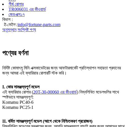
শীর্ষ রোলার
TR006031 এর কীওয়ার্ড
জেডএক্স১৭
বিভাগ :
ই-মেইল :
info@fortune-parts.com
অনুসন্ধান
সংশ্লিষ্ট পণ্য
পণ্যের বর্ণনা
নির্দিষ্ট কোমাৎসু মিনি এক্সকাভেটরের জন্য আফটারমার্কেট প্রতিস্থাপন সহায়তা প্রদানের
জন্য আমরা এই ক্যারিয়ার রোলারটি স্টক করি।
I. কোর সামঞ্জস্যপূর্ণ মডেল
এই ক্যারিয়ার রোলার (
20T-30-00060 এর কীওয়ার্ড
) নিম্নলিখিত মডেলগুলির সাথে
স্পষ্টভাবে সামঞ্জস্যপূর্ণ:
Komatsu PC40-6
Komatsu PC25-1
II. বর্ধিত সামঞ্জস্যপূর্ণ মডেল (আগে থেকে নিশ্চিতকরণ প্রয়োজন)
নিম্নলিখিত মডেলের সরঞ্জামের জন্য, আপনি সামঞ্জস্যতা যাচাই করার জন্য আমাদের সাথে