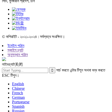
সিটি, ফুজিয়ান প্রদেশ, চীন
© কপিরাইট - ২০২১-২০২৪ : সর্বস্বত্ব সংরক্ষিত।
ইমেইল পাঠান
স্কাইপ চ্যাট
অনুসন্ধান পাঠান
লাইভচ্যাট
关闭
সার্চ করতে এন্টার টিপুন অথবা বন্ধ করতে
ESC টিপুন।
English
Chinese
French
German
Portuguese
Spanish
Russian