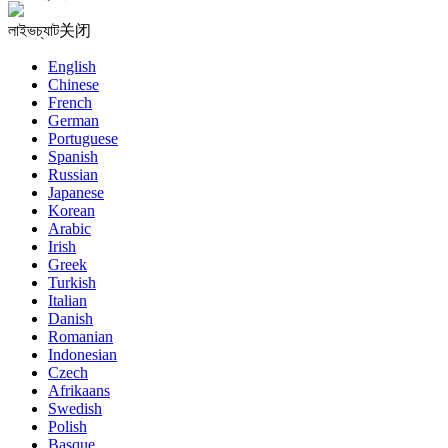
লাইভচ্যাট
关闭
English
Chinese
French
German
Portuguese
Spanish
Russian
Japanese
Korean
Arabic
Irish
Greek
Turkish
Italian
Danish
Romanian
Indonesian
Czech
Afrikaans
Swedish
Polish
Basque