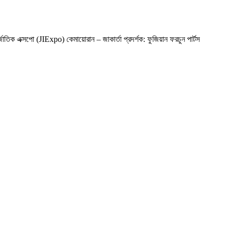
িক এক্সপো (JIExpo) কেমায়োরান – জাকার্তা প্রদর্শক: ফুজিয়ান ফরচুন পার্টস