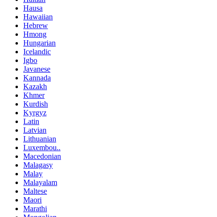
Hausa
Hawaiian
Hebrew
Hmong
Hungarian
Icelandic
Igbo
Javanese
Kannada
Kazakh
Khmer
Kurdish
Kyrgyz
Latin
Latvian
Lithuanian
Luxembou..
Macedonian
Malagasy
Malay
Malayalam
Maltese
Maori
Marathi