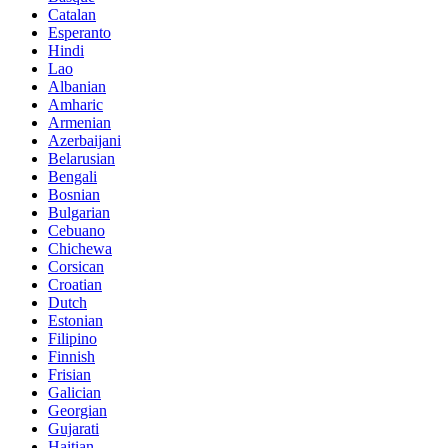
Catalan
Esperanto
Hindi
Lao
Albanian
Amharic
Armenian
Azerbaijani
Belarusian
Bengali
Bosnian
Bulgarian
Cebuano
Chichewa
Corsican
Croatian
Dutch
Estonian
Filipino
Finnish
Frisian
Galician
Georgian
Gujarati
Haitian