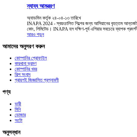
ন্যায্য আমন্ত্রণ
অ্যাডমিন কর্তৃক ২৪-০৪-১৩ তারিখে
INAPA 2024 - স্বয়ংচালিত শিল্পের জন্য আসিয়ানের বৃহত্তম আন্তর্জাত
কোং, লিমিটেড। INAPA হল দক্ষিণ-পূর্ব এশিয়ার সবচেয়ে ব্যাপক প্রদর্শনী
আরও পড়ুন
আমাদের অনুসরণ করুন
কোম্পানির প্রোফাইল
কারখানা ভ্রমণ
কোম্পানির খবর
শিল্প সংবাদ
প্রায়শই জিজ্ঞাসিত প্রশ্নাবলী
পণ্য
ভারী
মিনি
ডোজার
অটো
অনুসন্ধান