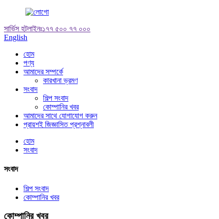
সার্ভিস হটলাইনঃ
১৭৭ ৫০০ ৭৭ ০০০
English
হোম
পণ্য
আমাদের সম্পর্কে
কারখানা ভ্রমণ
সংবাদ
শিল্প সংবাদ
কোম্পানির খবর
আমাদের সাথে যোগাযোগ করুন
প্রায়শই জিজ্ঞাসিত প্রশ্নাবলী
হোম
সংবাদ
সংবাদ
শিল্প সংবাদ
কোম্পানির খবর
কোম্পানির খবর