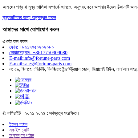
আমাদের পণ্য বা মূল্য তালিকা সম্পর্কে জানতে, অনুগ্রহ করে আপনার ইমেল ঠিকানাটি আ
মূল্যতালিকার জন্য অনুসন্ধান করুন
আমাদের সাথে যোগাযোগ করুন
এখনই কল করুন
ফোন: +৮৬১৭৭৫০৯০৯০৮০
হোয়াটসঅ্যাপ: +8617750909080
E-mail:info@fortune-parts.com
E-mail:sales@fortune-parts.com
নং ২৯, জিনহে এভিনিউ, বিনজিয়াং ইন্ডাস্ট্রিয়াল জোন, জিয়ামেই টাউন, নান'আন শহর,
© কপিরাইট - ২০২১-২০২৪ : সর্বস্বত্ব সংরক্ষিত।
ইমেল পাঠান
স্কাইপ চ্যাট
অনুসন্ধান পাঠান