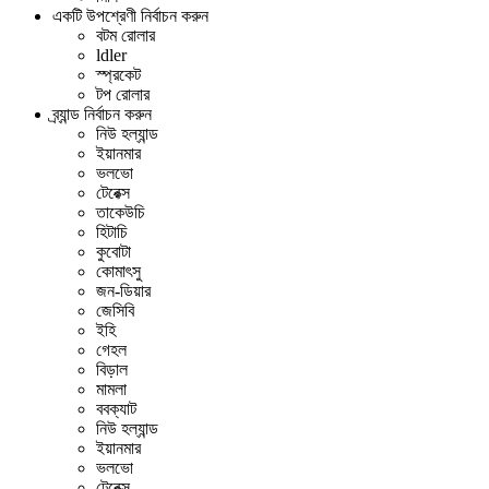
একটি উপশ্রেণী নির্বাচন করুন
বটম রোলার
ldler
স্প্রকেট
টপ রোলার
ব্র্যান্ড নির্বাচন করুন
নিউ হল্যান্ড
ইয়ানমার
ভলভো
টেরেক্স
তাকেউচি
হিটাচি
কুবোটা
কোমাৎসু
জন-ডিয়ার
জেসিবি
ইহি
গেহল
বিড়াল
মামলা
ববক্যাট
নিউ হল্যান্ড
ইয়ানমার
ভলভো
টেরেক্স