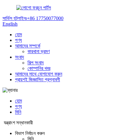
ফরচুন পার্টস
সার্ভিস হটলাইনঃ
+86 17750077000
English
হোম
পণ্য
আমাদের সম্পর্কে
কারখানা ভ্রমণ
সংবাদ
শিল্প সংবাদ
কোম্পানির খবর
আমাদের সাথে যোগাযোগ করুন
প্রায়শই জিজ্ঞাসিত প্রশ্নাবলী
হোম
পণ্য
মিনি
যন্ত্রাংশ সন্ধানকারী
বিভাগ নির্বাচন করুন
মিনি