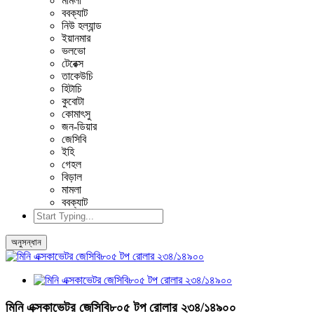
মামলা
ববক্যাট
নিউ হল্যান্ড
ইয়ানমার
ভলভো
টেরেক্স
তাকেউচি
হিটাচি
কুবোটা
কোমাৎসু
জন-ডিয়ার
জেসিবি
ইহি
গেহল
বিড়াল
মামলা
ববক্যাট
অনুসন্ধান
মিনি এক্সকাভেটর জেসিবি৮০৫ টপ রোলার ২৩৪/১৪৯০০