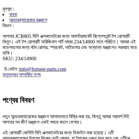
মূলশব্দ :
বাহক
আন্ডারক্যারেজের যন্ত্রাংশ
বিভাগ :
আপনার JCB805 মিনি এক্সকাভেটরের জন্য আফটারমার্কেট রিপ্লেসমেন্ট টপ রোলারটি
কিনুন। এই টপ রোলারটি অরিজিনাল পার্ট নম্বর 234/14900 নামে পরিচিত। আমরা এই
মডেলগুলোর জন্য বটম রোলার, স্প্রকেট, আইডলার এবং অন্যান্য যন্ত্রাংশও সরবরাহ করে
থাকি।
SKU: 234/14900
ই-মেইল :
info@fortune-parts.com
অনুসন্ধান
সম্পর্কিত পণ্য
পণ্যের বিবরণ
নতুন আন্ডারক্যারেজের যন্ত্রাংশ আলাদাভাবে বিক্রি করা হয়, কিন্তু আমরা পরামর্শ দিই
আপনার সব জীর্ণ যন্ত্রাংশ একই সময়ে বদলে ফেলার।
এই রোলারটি জেসিবি মিনি এক্সকাভেটরের জন্য ডিজাইন করা হয়েছে। এটি
আন্ডারক্যারেজের উপরের দিকের ছোট রোলার, যা ট্র্যাকের ওজন বহন করে এবং এটিকে