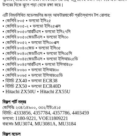
উপরের দিকে ঝুলে পড়া থেকে রক্ষা করে।
এটি নিম্নলিখিত মডেলগুলির জন্য আফটারমার্কেট প্রতিস্থাপন টপ রোলার:
• জেসিবি ৮০৫ • ভলভো ইসি২৫
• জেসিবি ৮০৫-২ • ভলভো ইসি২৫এক্স
• জেসিবি ৮০৫০আরটিএস • ভলভো ইসি২৭সি
• জেসিবি ৮০৫০জেডটিএস • ভলভো ইসি৩০
• জেসিবি ৮০৫২ • ভলভো ইসি৩০এক্স
• জেসিবি ৮০৪০জেড • ভলভো ইসি৩৫
• জেসিবি ৮০৪০জেডটিএস • ভলভো ইসি৩৫সি
• জেসিবি ৮০৪৫জেডটিএস • ভলভো ইসিআর২৫ডি
• জেসিবি ৮০৪৫আরটিএস • ভলভো ইসিআর২৮
• জেসিবি ৮০৬০ • ভলভো ইসিআর৩০
• জেসিবি ৮০৬৫ • ভলভো ইসিআর৩৫ডি
• হিটাচি ZX40 • ভলভো ECR38
• হিটাচি ZX50 • ভলভো ECR40D
• Hitachi ZX50U • Hitachi ZX55U
বিকল্প পার্ট নম্বর
জেসিবিঃ ২৩৪/১৪৯০০, ৩৩২/ইউ১৪১৫
হিটাচি: 4333856, 4357784, 4357786, 4403459
ভলভো: 1180-9221, VOE11809221
বারকোঃ MU3074, MU3081A, MU3184
বিকল্প মডেল