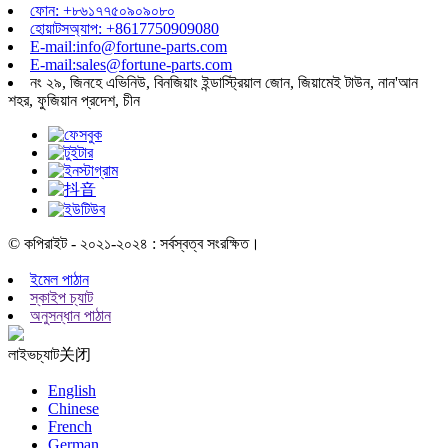
ফোন: +৮৬১৭৭৫০৯০৯০৮০
হোয়াটসঅ্যাপ: +8617750909080
E-mail:info@fortune-parts.com
E-mail:sales@fortune-parts.com
নং ২৯, জিনহে এভিনিউ, বিনজিয়াং ইন্ডাস্ট্রিয়াল জোন, জিয়ামেই টাউন, নান'আন
শহর, ফুজিয়ান প্রদেশ, চীন
© কপিরাইট - ২০২১-২০২৪ : সর্বস্বত্ব সংরক্ষিত।
ইমেল পাঠান
স্কাইপ চ্যাট
অনুসন্ধান পাঠান
লাইভচ্যাট
关闭
English
Chinese
French
German