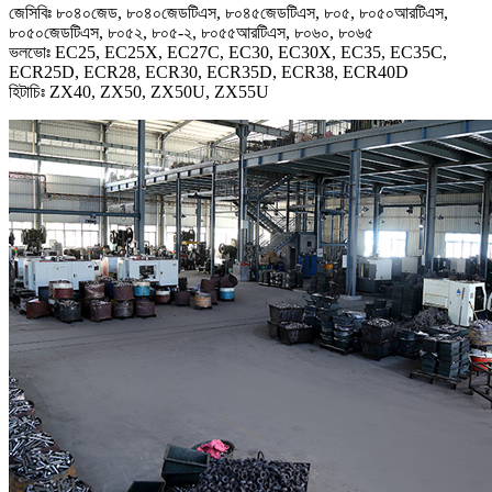
জেসিবিঃ ৮০৪০জেড, ৮০৪০জেডটিএস, ৮০৪৫জেডটিএস, ৮০৫, ৮০৫০আরটিএস,
৮০৫০জেডটিএস, ৮০৫২, ৮০৫-২, ৮০৫৫আরটিএস, ৮০৬০, ৮০৬৫
ভলভোঃ EC25, EC25X, EC27C, EC30, EC30X, EC35, EC35C,
ECR25D, ECR28, ECR30, ECR35D, ECR38, ECR40D
হিটাচিঃ ZX40, ZX50, ZX50U, ZX55U