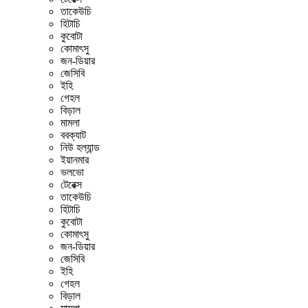
তাকেউচি
হিটাচি
কুবোটা
কোমাৎসু
জন-ডিয়ার
জেসিবি
ইহি
গেহল
বিড়াল
মামলা
ববক্যাট
নিউ হল্যান্ড
ইয়ানমার
ভলভো
টেরেক্স
তাকেউচি
হিটাচি
কুবোটা
কোমাৎসু
জন-ডিয়ার
জেসিবি
ইহি
গেহল
বিড়াল