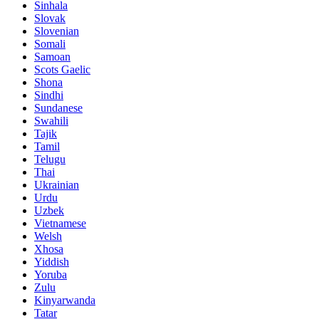
Sinhala
Slovak
Slovenian
Somali
Samoan
Scots Gaelic
Shona
Sindhi
Sundanese
Swahili
Tajik
Tamil
Telugu
Thai
Ukrainian
Urdu
Uzbek
Vietnamese
Welsh
Xhosa
Yiddish
Yoruba
Zulu
Kinyarwanda
Tatar