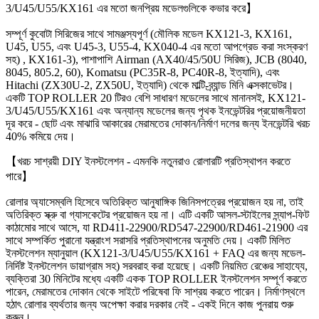
3/U45/U55/KX161 এর মতো জনপ্রিয় মডেলগুলিকে কভার করে
】
সম্পূর্ণ কুবোটা সিরিজের সাথে সামঞ্জস্যপূর্ণ (মৌলিক মডেল KX121-3, KX161,
U45, U55, এবং U45-3, U55-4, KX040-4 এর মতো আপগ্রেড করা সংস্করণ
সহ)
, KX161-3), পাশাপাশি Airman (AX40/45/50U সিরিজ), JCB (8040,
8045, 805.2, 60), Komatsu (PC35R-8, PC40R-8, ইত্যাদি), এবং
Hitachi (ZX30U-2, ZX50U, ইত্যাদি) থেকে মাল্টি-ব্র্যান্ড মিনি এক্সকাভেটর।
একটি TOP ROLLER 20 টিরও বেশি সাধারণ মডেলের সাথে মানানসই, KX121-
3/U45/U55/KX161 এবং অন্যান্য মডেলের জন্য পৃথক ইনভেন্টরির প্রয়োজনীয়তা
দূর করে - ছোট এবং মাঝারি আকারের মেরামতের দোকান/নির্মাণ দলের জন্য ইনভেন্টরি খরচ
40% কমিয়ে দেয়।​
【
খরচ সাশ্রয়ী DIY ইনস্টলেশন - এমনকি নতুনরাও রোলারটি প্রতিস্থাপন করতে
পারে
】
রোলার অ্যাসেম্বলি হিসেবে অতিরিক্ত আনুষাঙ্গিক জিনিসপত্রের প্রয়োজন হয় না, তাই
অতিরিক্ত স্ক্রু বা গ্যাসকেটের প্রয়োজন হয় না। এটি একটি আসল-স্টাইলের স্ন্যাপ-ফিট
কাঠামোর সাথে আসে, যা RD411-22900/RD547-22900/RD461-21900 এর
সাথে সম্পর্কিত পুরানো যন্ত্রাংশ সরাসরি প্রতিস্থাপনের অনুমতি দেয়। একটি মিলিত
ইনস্টলেশন ম্যানুয়াল (KX121-3/U45/U55/KX161 + FAQ এর জন্য মডেল-
নির্দিষ্ট ইনস্টলেশন ডায়াগ্রাম সহ) সরবরাহ করা হয়েছে। একটি নিয়মিত রেঞ্চের সাহায্যে,
ব্যক্তিরা 30 মিনিটের মধ্যে একটি একক TOP ROLLER ইনস্টলেশন সম্পূর্ণ করতে
পারেন, মেরামতের দোকান থেকে সাইটে পরিষেবা ফি সাশ্রয় করতে পারেন। নির্মাণস্থলে
হঠাৎ রোলার ব্যর্থতার জন্য অপেক্ষা করার দরকার নেই - একই দিনে কাজ পুনরায় শুরু
করুন।