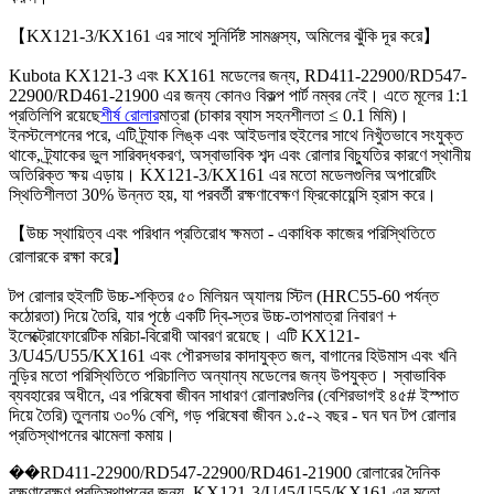
【
KX121-3/KX161 এর সাথে সুনির্দিষ্ট সামঞ্জস্য, অমিলের ঝুঁকি দূর করে
】
Kubota KX121-3 এবং KX161 মডেলের জন্য, RD411-22900/RD547-
22900/RD461-21900 এর জন্য কোনও বিকল্প পার্ট নম্বর নেই। এতে মূলের 1:1
প্রতিলিপি রয়েছে
শীর্ষ রোলার
মাত্রা (চাকার ব্যাস সহনশীলতা ≤ 0.1 মিমি)।
ইনস্টলেশনের পরে, এটি ট্র্যাক লিঙ্ক এবং আইডলার হুইলের সাথে নিখুঁতভাবে সংযুক্ত
থাকে, ট্র্যাকের ভুল সারিবদ্ধকরণ, অস্বাভাবিক শব্দ এবং রোলার বিচ্যুতির কারণে স্থানীয়
অতিরিক্ত ক্ষয় এড়ায়। KX121-3/KX161 এর মতো মডেলগুলির অপারেটিং
স্থিতিশীলতা 30% উন্নত হয়, যা পরবর্তী রক্ষণাবেক্ষণ ফ্রিকোয়েন্সি হ্রাস করে।
【
উচ্চ স্থায়িত্ব এবং পরিধান প্রতিরোধ ক্ষমতা - একাধিক কাজের পরিস্থিতিতে
রোলারকে রক্ষা করে
】
টপ রোলার হুইলটি উচ্চ-শক্তির ৫০ মিলিয়ন অ্যালয় স্টিল (HRC55-60 পর্যন্ত
কঠোরতা) দিয়ে তৈরি, যার পৃষ্ঠে একটি দ্বি-স্তর উচ্চ-তাপমাত্রা নিবারণ +
ইলেক্ট্রোফোরেটিক মরিচা-বিরোধী আবরণ রয়েছে। এটি KX121-
3/U45/U55/KX161 এবং পৌরসভার কাদাযুক্ত জল, বাগানের হিউমাস এবং খনি
নুড়ির মতো পরিস্থিতিতে পরিচালিত অন্যান্য মডেলের জন্য উপযুক্ত। স্বাভাবিক
ব্যবহারের অধীনে, এর পরিষেবা জীবন সাধারণ রোলারগুলির (বেশিরভাগই ৪৫# ইস্পাত
দিয়ে তৈরি) তুলনায় ৩০% বেশি, গড় পরিষেবা জীবন ১.৫-২ বছর - ঘন ঘন টপ রোলার
প্রতিস্থাপনের ঝামেলা কমায়।
��
RD411-22900/RD547-22900/RD461-21900 রোলারের দৈনিক
রক্ষণাবেক্ষণ প্রতিস্থাপনের জন্য, KX121-3/U45/U55/KX161 এর মতো