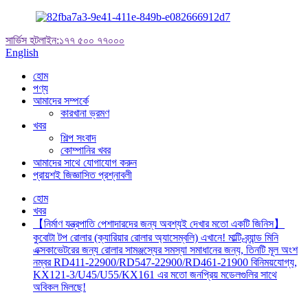
সার্ভিস হটলাইন:
১৭৭ ৫০০ ৭৭০০০
English
হোম
পণ্য
আমাদের সম্পর্কে
কারখানা ভ্রমণ
খবর
শিল্প সংবাদ
কোম্পানির খবর
আমাদের সাথে যোগাযোগ করুন
প্রায়শই জিজ্ঞাসিত প্রশ্নাবলী
হোম
খবর
【নির্মাণ যন্ত্রপাতি পেশাদারদের জন্য অবশ্যই দেখার মতো একটি জিনিস】
কুবোটা টপ রোলার (ক্যারিয়ার রোলার অ্যাসেম্বলি) এখানে! মাল্টি-ব্র্যান্ড মিনি
এক্সকাভেটরের জন্য রোলার সামঞ্জস্যের সমস্যা সমাধানের জন্য, তিনটি মূল অংশ
নম্বর RD411-22900/RD547-22900/RD461-21900 বিনিময়যোগ্য,
KX121-3/U45/U55/KX161 এর মতো জনপ্রিয় মডেলগুলির সাথে
অবিকল মিলছে!​