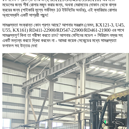
মডেলের জন্য শীর্ষ রোলার মজুদ করার জন্য, অথবা মেরামতের দোকান থেকে বাল্ক
ক্রয়ের জন্য (পাইকারি মূল্যে সর্বনিম্ন 10 ইউনিটের অর্ডার), এই ক্যারিয়ার রোলার
অ্যাসেম্বলি একটি সাশ্রয়ী পছন্দ!​
সামঞ্জস্যতা সংক্রান্ত কোন প্রশ্ন আছে? আপনার সরঞ্জাম (যেমন, KX121-3, U45,
U55, KX161) RD411-22900/RD547-22900/RD461-21900 এর সাথে
সামঞ্জস্যপূর্ণ কিনা তা পরীক্ষা করতে চান? আপনার মেশিনের মডেল + সিরিয়াল নম্বর সহ
একটি মন্তব্য করতে দ্বিধা করবেন না - আমরা কয়েক সেকেন্ডের মধ্যে সামঞ্জস্যতা
ফলাফল সহ উত্তর দেব!