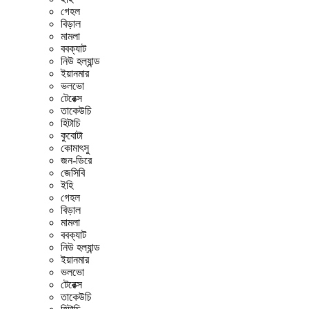
গেহল
বিড়াল
মামলা
ববক্যাট
নিউ হল্যান্ড
ইয়ানমার
ভলভো
টেরেক্স
তাকেউচি
হিটাচি
কুবোটা
কোমাৎসু
জন-ডিরে
জেসিবি
ইহি
গেহল
বিড়াল
মামলা
ববক্যাট
নিউ হল্যান্ড
ইয়ানমার
ভলভো
টেরেক্স
তাকেউচি