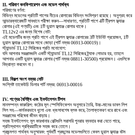
II. পরিমাণ কনফিগারেশন এবং মডেল পার্থক্য
পরিমাণের বর্ণনা:
বিভিন্ন মডেলের প্রতিটি পাশের নীচের রোলারের বিভিন্ন সংমিশ্রণ রয়েছে। অনুগ্রহ করে
আন্ডারক্যারেজটি সাবধানে পরীক্ষা করুন—সাধারণত, প্রতিটি পাশে 4টি ট্রিপল ফ্ল্যাঞ্জ
রোলার (এই পণ্যটি) এবং 1টি ডুয়াল ফ্ল্যাঞ্জ রোলার থাকে।
TL12v2 এর জন্য বিশেষ নোট:
এই মডেলটির জন্য প্রতি পাশে এই ট্রিপল ফ্ল্যাঞ্জ রোলারের 3টি ইউনিট প্রয়োজন, 1টি
ডুয়াল ফ্ল্যাঞ্জ রোলারের সাথে জোড়া (পার্ট নম্বর 06913-00019)।
স্ট্যান্ডার্ড TL12 সিরিজের প্রতি মনোযোগ:
যদি আপনার সরঞ্জামগুলি একটি স্ট্যান্ডার্ড TL12 সিরিজের ট্র্যাক লোডার হয়, তাহলে
আপনার একটি ডুয়াল ফ্ল্যাঞ্জ রোলার (পার্ট নম্বর 08811-30500) প্রয়োজন। এগুলিকে
বিভ্রান্ত করবেন না।
III. বিকল্প অংশ নম্বর নোট
সংশ্লিষ্ট তাকেউচি ডিলার পার্ট নম্বর: 06913-00016
IV. পণ্যের বৈশিষ্ট্য এবং ইনস্টলেশন টিপস
মানসম্পন্ন কারুশিল্প: কঠোর মূল স্পেসিফিকেশন অনুসারে তৈরি, উচ্চ-মানের ডাবল লিপ
সিল সহ—কার্যকরভাবে ধুলো এবং ধ্বংসাবশেষ ব্লক করে, তৈলাক্তকরণ ধরে রাখে এবং
সরঞ্জামের পরিষেবা জীবন বাড়ায়।
সহজ ইনস্টলেশন: মূল কারখানার বোল্টগুলি সরাসরি পুনরায় ব্যবহার করা যেতে পারে,
প্রতিস্থাপন প্রক্রিয়াটিকে সহজ করে তোলে।
প্রজন্মগত পার্থক্য অনুস্মারক: পূর্ববর্তী প্রজন্মের মডেলগুলিতে কেবল ডুয়াল ফ্ল্যাঞ্জ বটম