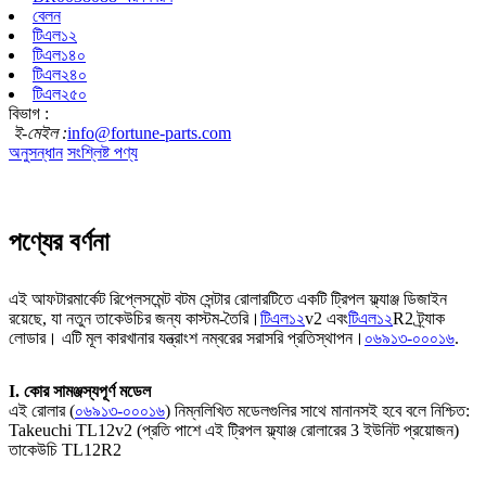
বেলন
টিএল১২
টিএল১৪০
টিএল২৪০
টিএল২৫০
বিভাগ :
ই-মেইল :
info@fortune-parts.com
অনুসন্ধান
সংশ্লিষ্ট পণ্য
পণ্যের বর্ণনা
এই আফটারমার্কেট রিপ্লেসমেন্ট বটম সেন্টার রোলারটিতে একটি ট্রিপল ফ্ল্যাঞ্জ ডিজাইন
রয়েছে, যা নতুন তাকেউচির জন্য কাস্টম-তৈরি।
টিএল১২
v2 এবং
টিএল১২
R2 ট্র্যাক
লোডার। এটি মূল কারখানার যন্ত্রাংশ নম্বরের সরাসরি প্রতিস্থাপন।
০৬৯১৩-০০০১৬
.
I. কোর সামঞ্জস্যপূর্ণ মডেল
এই রোলার (
০৬৯১৩-০০০১৬
) নিম্নলিখিত মডেলগুলির সাথে মানানসই হবে বলে নিশ্চিত:
Takeuchi TL12v2 (প্রতি পাশে এই ট্রিপল ফ্ল্যাঞ্জ রোলারের 3 ইউনিট প্রয়োজন)
তাকেউচি TL12R2