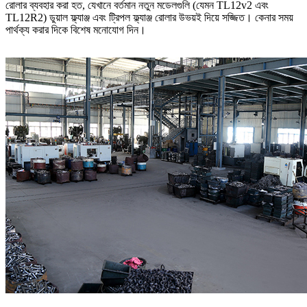
রোলার ব্যবহার করা হত, যেখানে বর্তমান নতুন মডেলগুলি (যেমন TL12v2 এবং
TL12R2) ডুয়াল ফ্ল্যাঞ্জ এবং ট্রিপল ফ্ল্যাঞ্জ রোলার উভয়ই দিয়ে সজ্জিত। কেনার সময়
পার্থক্য করার দিকে বিশেষ মনোযোগ দিন।