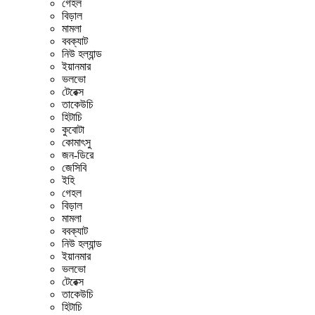
গেহল
বিড়াল
মামলা
ববক্যাট
নিউ হল্যান্ড
ইয়ানমার
ভলভো
টেরেক্স
তাকেউচি
হিটাচি
কুবোটা
কোমাৎসু
জন-ডিরে
জেসিবি
ইহি
গেহল
বিড়াল
মামলা
ববক্যাট
নিউ হল্যান্ড
ইয়ানমার
ভলভো
টেরেক্স
তাকেউচি
হিটাচি