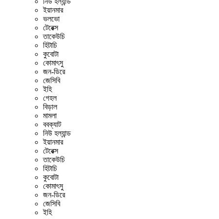
নিউ হল্যান্ড
ইয়ানমার
ভলভো
টেরেক্স
তাকেউচি
হিটাচি
কুবোটা
কোমাৎসু
জন-ডিরে
জেসিবি
ইহি
গেহল
বিড়াল
মামলা
ববক্যাট
নিউ হল্যান্ড
ইয়ানমার
টেরেক্স
তাকেউচি
হিটাচি
কুবোটা
কোমাৎসু
জন-ডিরে
জেসিবি
ইহি