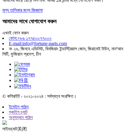
আমাদের কাছে ছেড়ে দিন এবং আমরা 24 ঘন্টার মধ্যে যোগাযোগ করব।
মূল্য তালিকার জন্য জিজ্ঞাসা
আমাদের সাথে যোগাযোগ করুন
এখনই ফোন করুন
ফোন:+৮৬ ১৭৭৫০০৭৭০০০
E-mail:info@fortune-parts.com
নং ২৯, জিনহে এভিনিউ, বিনজিয়াং ইন্ডাস্ট্রিয়াল জোন, জিয়ামেই টাউন, নান'আন
সিটি, ফুজিয়ান প্রদেশ, চীন
© কপিরাইট - ২০২১-২০২৪ : সর্বস্বত্ব সংরক্ষিত।
ইমেইল পাঠান
স্কাইপ চ্যাট
অনুসন্ধান পাঠান
লাইভচ্যাট
关闭