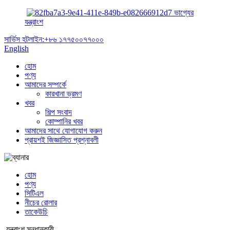
ভাগ্যের
যন্ত্রাংশ
সার্ভিস হটলাইন:
+৮৬ ১৭৭৫০০৭৭০০০
English
হোম
পণ্য
আমাদের সম্পর্কে
কারখানা ভ্রমণ
খবর
শিল্প সংবাদ
কোম্পানির খবর
আমাদের সাথে যোগাযোগ করুন
প্রায়শই জিজ্ঞাসিত প্রশ্নাবলী
হোম
পণ্য
সিটিএল
নীচের রোলার
তাকেউচি
যন্ত্রাংশ সন্ধানকারী