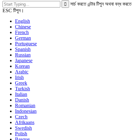
সার্চ করতে এন্টার টিপুন অথবা বন্ধ করতে
ESC টিপুন।
English
Chinese
French
German
Portuguese
Spanish
Russian
Japanese
Korean
Arabic
Irish
Greek
Turkish
Italian
Danish
Romanian
Indonesian
Czech
Afrikaans
Swedish
Polish
Basque