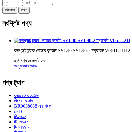
পরিষ্কার
পাঠান
সংশ্লিষ্ট পণ্য
কমপ্যাক্ট ট্র্যাক লোডার কুবোটা SVL90 SVL90-2 স্প্রকেট V0611-21112
এই পণ্য মডেলটি হল:
অনুসন্ধান
আরও
পণ্য ট্যাগ
০৬৯১৩-০০০১৬
নীচের রোলার
BR0038088 এর বিবরণ
বেলন
টিএল১২
টিএল১৪০
টিএল২৪০