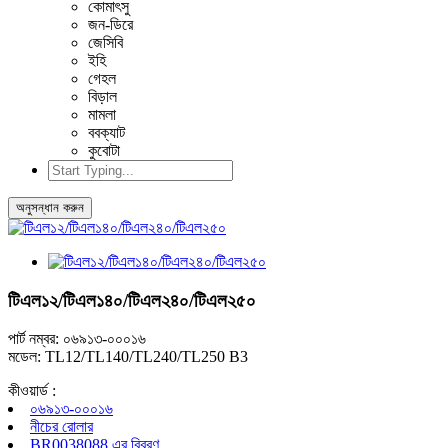
কোমাৎসু
জন-ডিরে
জেসিবি
ইহি
গেহল
বিড়াল
মামলা
ববক্যাট
কুবোটা
অনুসন্ধান করুন
টিএল১২/টিএল১৪০/টিএল২৪০/টিএল২৫০
পার্ট নম্বর: ০৬৯১৩-০০০১৬
মডেল: TL12/TL140/TL240/TL250 B3
কীওয়ার্ড :
০৬৯১৩-০০০১৬
নীচের রোলার
BR0038088 এর বিবরণ