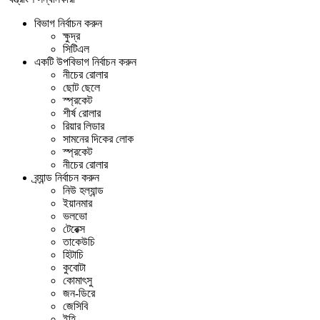
বিভাগ নির্বাচন করুন
ক্ষুদ্র
সিটিএল
একটি উপবিভাগ নির্বাচন করুন
নীচের রোলার
ছোট ছেলে
স্প্রকেট
শীর্ষ রোলার
রিয়ার লিডার
সামনের দিকের লোক
স্প্রকেট
নীচের রোলার
ব্র্যান্ড নির্বাচন করুন
নিউ হল্যান্ড
ইয়ানমার
ভলভো
টেরেক্স
তাকেউচি
হিটাচি
কুবোটা
কোমাৎসু
জন-ডিরে
জেসিবি
ইহি