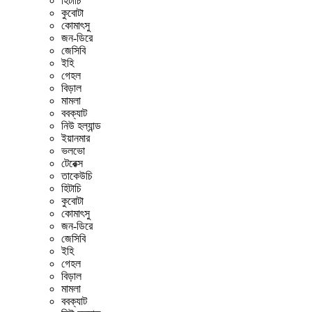
হিটাচি
কুবোটা
কোমাৎসু
জন-ডিরে
জেসিবি
ইহি
গেহল
বিড়াল
মামলা
ববক্যাট
নিউ হল্যান্ড
ইয়ানমার
ভলভো
টেরেক্স
তাকেউচি
হিটাচি
কুবোটা
কোমাৎসু
জন-ডিরে
জেসিবি
ইহি
গেহল
বিড়াল
মামলা
ববক্যাট