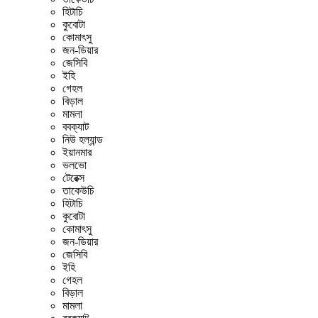
হিটাচি
কুবোটা
কোমাৎসু
জন-ডিয়ার
জেসিবি
ইহি
গেহল
বিড়াল
মামলা
ববক্যাট
নিউ হল্যান্ড
ইয়ানমার
ভলভো
টেরেক্স
তাকেউচি
হিটাচি
কুবোটা
কোমাৎসু
জন-ডিয়ার
জেসিবি
ইহি
গেহল
বিড়াল
মামলা