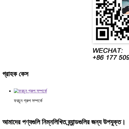
গ্রাহক কেস
ফরচুন গ্রুপ সম্পর্কে
আমাদের পণ্যগুলি নিম্নলিখিত ব্র্যান্ডগুলির জন্য উপযুক্ত।