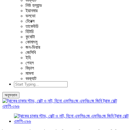
ববক্যাট
নিউ হল্যান্ড
ইয়ানমার
ভলভো
টেরেক্স
তাকেউচি
হিটাচি
কুবোটা
কোমাৎসু
জন-ডিয়ার
জেসিবি
ইহি
গেহল
বিড়াল
মামলা
ববক্যাট
অনুসন্ধান