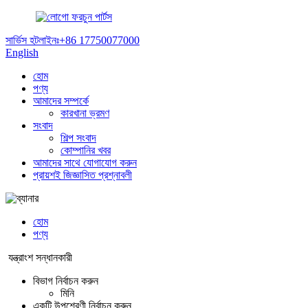
ফরচুন পার্টস
সার্ভিস হটলাইনঃ
+86 17750077000
English
হোম
পণ্য
আমাদের সম্পর্কে
কারখানা ভ্রমণ
সংবাদ
শিল্প সংবাদ
কোম্পানির খবর
আমাদের সাথে যোগাযোগ করুন
প্রায়শই জিজ্ঞাসিত প্রশ্নাবলী
হোম
পণ্য
যন্ত্রাংশ সন্ধানকারী
বিভাগ নির্বাচন করুন
মিনি
একটি উপশ্রেণী নির্বাচন করুন