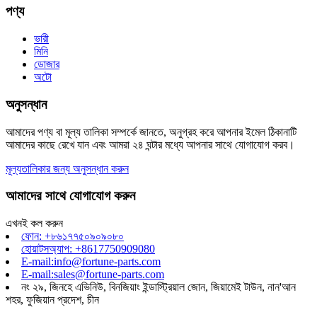
পণ্য
ভারী
মিনি
ডোজার
অটো
অনুসন্ধান
আমাদের পণ্য বা মূল্য তালিকা সম্পর্কে জানতে, অনুগ্রহ করে আপনার ইমেল ঠিকানাটি
আমাদের কাছে রেখে যান এবং আমরা ২৪ ঘন্টার মধ্যে আপনার সাথে যোগাযোগ করব।
মূল্যতালিকার জন্য অনুসন্ধান করুন
আমাদের সাথে যোগাযোগ করুন
এখনই কল করুন
ফোন: +৮৬১৭৭৫০৯০৯০৮০
হোয়াটসঅ্যাপ: +8617750909080
E-mail:info@fortune-parts.com
E-mail:sales@fortune-parts.com
নং ২৯, জিনহে এভিনিউ, বিনজিয়াং ইন্ডাস্ট্রিয়াল জোন, জিয়ামেই টাউন, নান'আন
শহর, ফুজিয়ান প্রদেশ, চীন