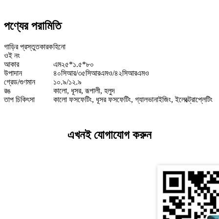
পণ্যের পরামিতি
গাড়ির প্রস্তুতকারক
হিনো
ওই নং
আকার
এম২৫*১.৫*৮০
উপাদান
৪০সিআর/৩৫সিআরএমও/৪২সিআরএমও
গ্রেড/গুণমান
১০.৯/১২.৯
রঙ
কালো, ধূসর, রূপালী, হলুদ
তাপ চিকিৎসা
কালো ফসফেটিং, ধূসর ফসফেটিং, গ্যালভানাইজিং, ইলেক্ট্রোপ্লেটিং
এখনই যোগাযোগ করুন