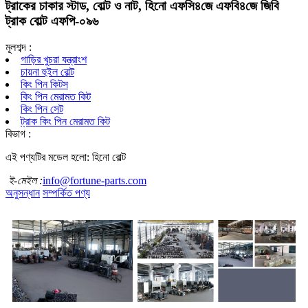
ট্রাকের চাকার স্টাড, বোল্ট ও নাট, হিনো এফসি৪জে এফবি৪জে জিবি
ট্রাক বোল্ট এফপি-০৯৬
মূলশব্দ :
গাড়ির খুচরা যন্ত্রাংশ
চায়না হুইল বোল্ট
কিং পিন কিটস
কিং পিন মেরামত কিট
কিং পিন সেট
ট্রাক কিং পিন মেরামত কিট
বিভাগ :
এই পণ্যটির মডেল হলো: হিনো বোল্ট
ই-মেইল :
info@fortune-parts.com
অনুসন্ধান
সম্পর্কিত পণ্য