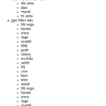
বটম রোলার
ldler
স্প্রকেট
টপ রোলার
ব্র্যান্ড নির্বাচন করুন
নিউ হল্যান্ড
ইয়ানমার
ভলভো
টেরেক্স
তাকেউচি
হিটাচি
কুবোটা
কোমাৎসু
জন-ডিয়ার
জেসিবি
ইহি
গেহল
বিড়াল
মামলা
ববক্যাট
নিউ হল্যান্ড
ইয়ানমার
ভলভো
টেরেক্স
তাকেউচি