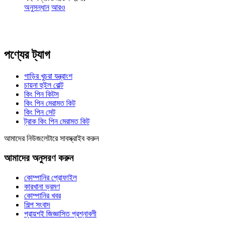
অনুসন্ধান
আরও
পণ্যের ট্যাগ
গাড়ির খুচরা যন্ত্রাংশ
চায়না হুইল বোল্ট
কিং পিন কিটস
কিং পিন মেরামত কিট
কিং পিন সেট
ট্রাক কিং পিন মেরামত কিট
আমাদের নিউজলেটারে সাবস্ক্রাইব করুন
আমাদের অনুসরণ করুন
কোম্পানির প্রোফাইল
কারখানা ভ্রমণ
কোম্পানির খবর
শিল্প সংবাদ
প্রায়শই জিজ্ঞাসিত প্রশ্নাবলী