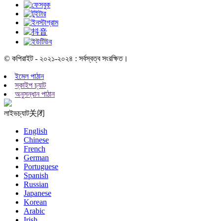
© কপিরাইট - ২০২১-২০২৪ : সর্বস্বত্ব সংরক্ষিত।
ইমেল পাঠান
স্কাইপ চ্যাট
অনুসন্ধান পাঠান
লাইভচ্যাট
关闭
English
Chinese
French
German
Portuguese
Spanish
Russian
Japanese
Korean
Arabic
Irish